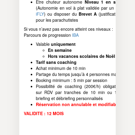
Être chuteur autonome
Niveau 1 en soufflerie
(Autonomie en vol à plat validée par un
moniteur
iFLY
) ou disposer du
Brevet A
(justificatif requis)
pour les parachutistes
Si vous n’avez pas encore atteint ces niveaux :
Parcours de progression
IBA
Valable
uniquement
En semaine
Hors vacances scolaires de Noël
Tarif sans coaching
Achat minimum de 10 min
Partage du temps jusqu’à 4 personnes maximum
Booking minimum : 5 min par session
Possibilité de coaching (200€/h) obligatoirement
sur RDV par tranches de 10 min ou 10 min :
briefing et débriefing personnalisés
Réservation non annulable et modifiable
VALIDITE : 12 MOIS