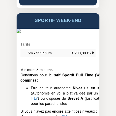
SPORTIF WEEK-END
Tarifs
5m - 999h59m
1 200,00 € / h
Minimum 5 minutes
Conditions pour le
tarif Sportif Full Time (Week-end
compris)
:
Être chuteur autonome
Niveau 1 en soufflerie
(Autonomie en vol à plat validée par un
moniteur
iFLY
) ou disposer du
Brevet A
(justificatif requis)
pour les parachutistes
Si vous n’avez pas encore atteint ces niveaux :